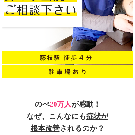
のべ
20万人
が感動！
なぜ、こんなにも
症状が
根本改善
されるのか？