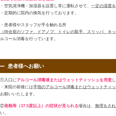
・空気清浄機・加湿器を設置し常に運転させて、
一定の湿度を
・定期的に院内の換気を行っております。
・患者様やスタッフが手を触れる所
（待合室のソファ、ドアノブ、トイレの取手、スリッパ、キッ
ルコール消毒を行っています。
患者様へお願い
①入口に
アルコール消毒液またはウェットティッシュを用意
し
・来院の前後には
手指のアルコール消毒またはウェットティッ
お願いいたします。
②
発熱等（37.5度以上）の症状が見られる
場合は、
無理をされ
い。