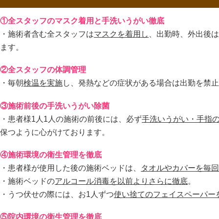
①全スタッフのマスク着用と手洗いうがい徹底
・施術者含む全スタッフは
マスクを着用し
、出勤時、外出後は
ます。
②全スタッフの体調管理
・毎朝
検温を実施
し、発熱などの症状がある場合は出勤を禁止
③施術前後の手洗いうがい除菌
・患者様1人1人の施術の前後には、必ず
手洗いうがい・手指
保つように心がけております。
④施術環境の衛生管理を徹底
・患者様が使用した後の施術ベッドは、
タオルやカバーを毎回
・施術ベッドの
アルコール消毒を以前よりさらに徹底
。
・うつ伏せの際には、お1人ずつ
使い捨てのフェイスペーパー
⑤院内環境の衛生管理を徹底